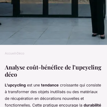
Accueil
›
Déco
DÉCO
Analyse coût-bénéfice de l’upcycling
Acheter ou créer ? Analyse
déco
coût-bénéfice de l'upcycling
déco
L’upcycling
est une
tendance
croissante qui consiste
à transformer des objets inutilisés ou des matériaux
Anaïs
•
15 mars 2025
•
5 min de lecture
de récupération en décorations nouvelles et
fonctionnelles. Cette pratique encourage la
durabilité