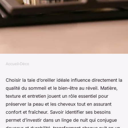
Accueil
›
Déco
DÉCO
Choisir la taie d'oreiller idéale
Choisir la taie d’oreiller idéale influence directement la
qualité du sommeil et le bien-être au réveil. Matière,
pour un sommeil réparateur
texture et entretien jouent un rôle essentiel pour
préserver la peau et les cheveux tout en assurant
Anaïs
•
3 octobre 2025
•
4 min de lecture
confort et fraîcheur. Savoir identifier ses besoins
permet d’investir dans un linge de nuit qui conjugue