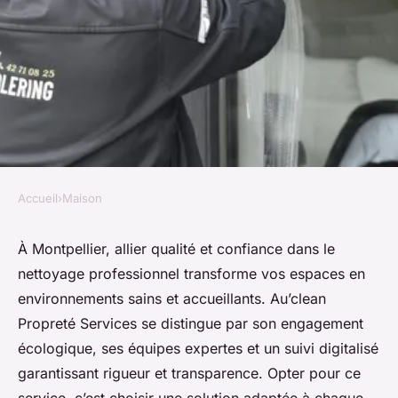
Accueil
›
Maison
MAISON
Entreprise de nettoyage
À Montpellier, allier qualité et confiance dans le
nettoyage professionnel transforme vos espaces en
montpellier : qualité et
environnements sains et accueillants. Au’clean
confiance assurées
Propreté Services se distingue par son engagement
écologique, ses équipes expertes et un suivi digitalisé
Gabriel
•
10 octobre 2025
•
5 min de lecture
garantissant rigueur et transparence. Opter pour ce