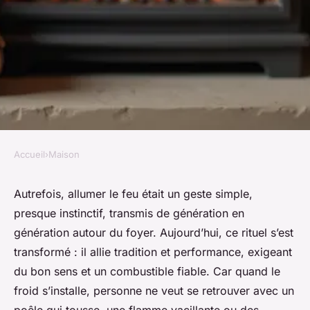
Accueil
›
Maison
MAISON
Granulés de bois E.Leclerc :
Autrefois, allumer le feu était un geste simple,
presque instinctif, transmis de génération en
qualité premium pour un
génération autour du foyer. Aujourd’hui, ce rituel s’est
chauffage performant
transformé : il allie tradition et performance, exigeant
du bon sens et un combustible fiable. Car quand le
Aubine
•
18/04/2026 14:10
•
11 min de lecture
froid s’installe, personne ne veut se retrouver avec un